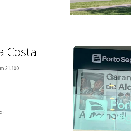
a Costa
km 21.100
30