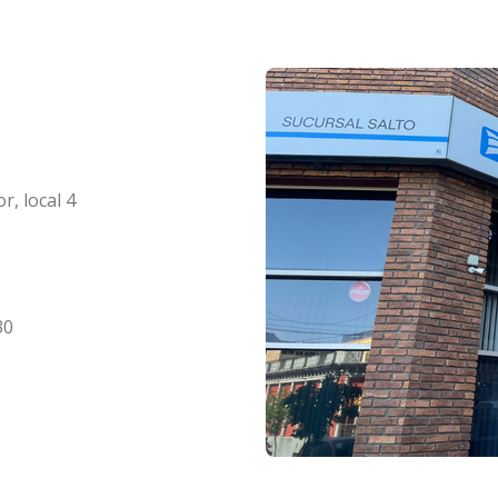
r, local 4
30