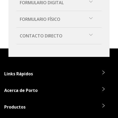
FORMULARIO DIGITAL
Completar formulario
FORMULARIO FÍSICO
Descargar
CONTACTO DIRECTO
De forma presencial en nuestras
Oficinas
.
Links Rápidos
Acerca de Porto
Productos