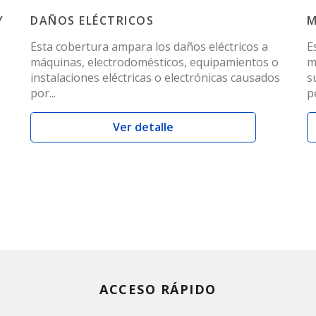
Y
DAÑOS ELÉCTRICOS
M
Esta cobertura ampara los daños eléctricos a
E
máquinas, electrodomésticos, equipamientos o
m
instalaciones eléctricas o electrónicas causados
s
.
por...
p
Ver detalle
ACCESO RÁPIDO