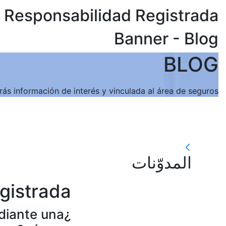
Responsabilidad Registrada
Banner - Blog
BLOG
ás información de interés y vinculada al área de seguros.
المدوّنات
المدوّنات
gistrada
ediante una