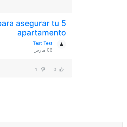
 para asegurar tu
apartamento
Test Test
06 مارس
1
0