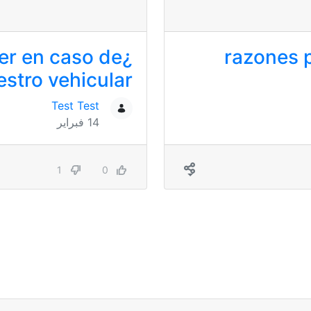
er en caso de
5 razones
estro vehicular?
Test Test
14 فبراير
1
0