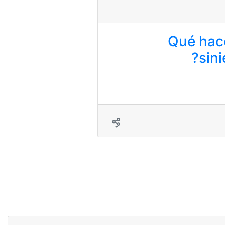
¿Qué hac
sini