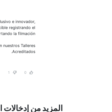
usivo e innovador,
ble registrando el
ando la filmación.
 nuestros Talleres
Acreditados.
1
0
المزيد من إدخالات ا