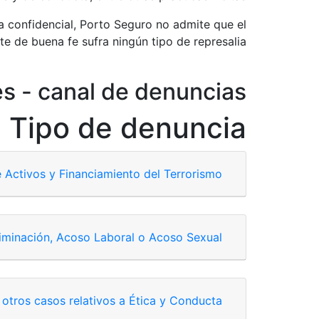
 confidencial, Porto Seguro no admite que el
e de buena fe sufra ningún tipo de represalia.
s - canal de denuncias
Tipo de denuncia
Activos y Financiamiento del Terrorismo
ico:
lavadodeactivos@portoseguro.com.uy
iminación, Acoso Laboral o Acoso Sexual
anal anónimo):
completar el formulario aquí.
tedeEticayConducta@portoseguro.com.uy
otros casos relativos a Ética y Conducta