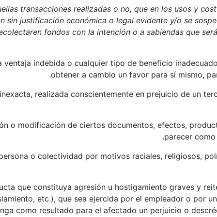
quellas transacciones realizadas o no, que en los usos y cos
n sin justificación económica o legal evidente y/o se sospe
ecolectaren fondos con la intención o a sabiendas que serán
na ventaja indebida o cualquier tipo de beneficio inadecuad
obtener a cambio un favor para sí mismo, par
inexacta, realizada conscientemente en prejuicio de un terce
ión o modificación de ciertos documentos, efectos, producto
parecer como v
 persona o colectividad por motivos raciales, religiosos, pol
ta que constituya agresión u hostigamiento graves y reite
islamiento, etc.), que sea ejercida por el empleador o por 
tenga como resultado para el afectado un perjuicio o descr