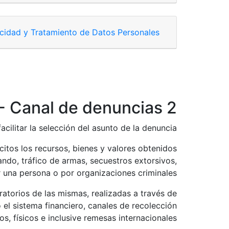
tedeEticayConducta@portoseguro.com.uy
cidad y Tratamiento de Datos Personales
(canal anónimo):
completar formulario aquí.
o:
protecciondedatos@portoseguro.com.uy
- Canal de denuncias 2
cilitar la selección del asunto de la denuncia.
citos los recursos, bienes y valores obtenidos
ando, tráfico de armas, secuestros extorsivos,
or una persona o por organizaciones criminales.
ratorios de las mismas, realizadas a través de
o el sistema financiero, canales de recolección
s, físicos e inclusive remesas internacionales.