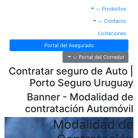
Portal del Aseg
P
Contratar segur
Porto Segu
Banner - Mo
contratació
Moda