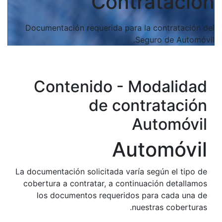
Cont
Documentación requerida par
Contenido - 
de co
Au
La documentación solicitada va
cobertura a contratar, a con
los documentos requerid