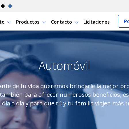
Po
rto
Productos
Contacto
Licitaciones
uro de automóvil | Porto Se
Automóvil
nte de tu vida queremos brindarle la mejor pro
o también para ofrecer numerosos beneficios, 
tu día a día y para que tú y tu familia viajen más 