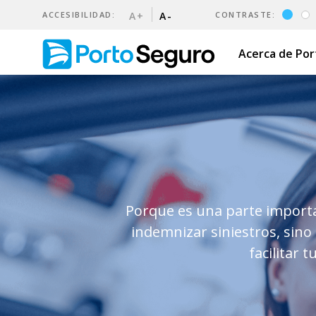
ACCESIBILIDAD:
A+
A-
CONTRASTE:
Acerca de Po
Condiciones generales - seg
Porque es una parte importa
indemnizar siniestros, sin
facilitar 