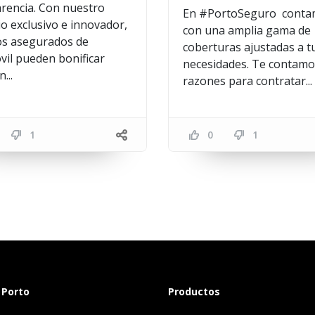
rencia. Con nuestro
En #PortoSeguro cont
io exclusivo e innovador,
con una amplia gama de
os asegurados de
coberturas ajustadas a t
il pueden bonificar
necesidades. Te contamo
...
razones para contratar...
1
0
1
 Porto
Productos