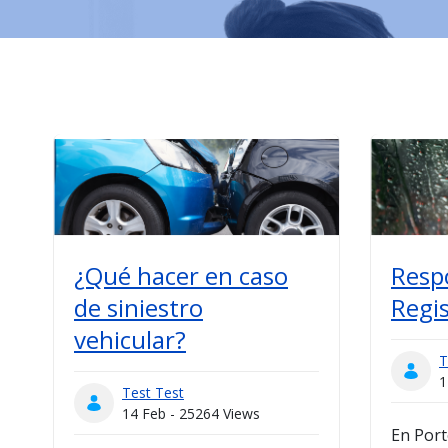
¿Qué hacer en caso
Resp
de siniestro
Regi
vehicular?
T
1
Test Test
14 Feb - 25264 Views
En Por