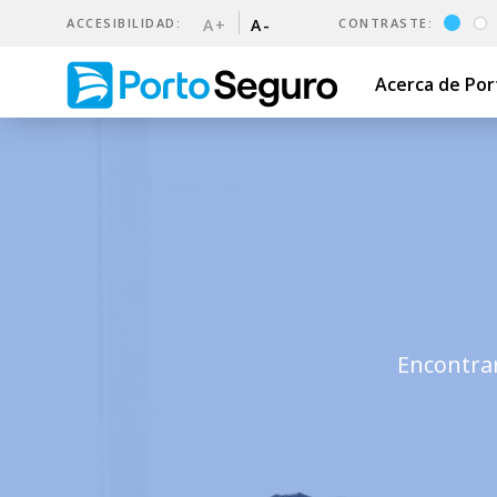
ACCESIBILIDAD:
A+
A-
CONTRASTE:
Acerca de Po
Blog | Porto Seguro Uruguay
Encontrar