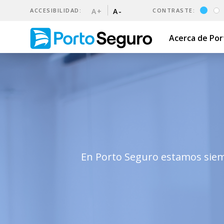
ACCESIBILIDAD:
A+
A-
CONTRASTE:
Acerca de Po
Trabaja con nosotros | Port
En Porto Seguro estamos siem