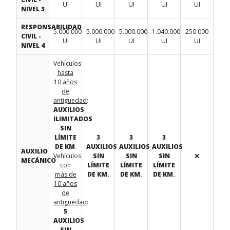
UI
UI
UI
UI
UI
NIVEL 3
RESPONSABILIDAD
5.000.000
5.000.000
5.000.000
1.040.000
250.000
CIVIL -
UI
UI
UI
UI
UI
NIVEL 4
Vehículos
hasta
10 años
de
antiguedad
:
AUXILIOS
ILIMITADOS
SIN
LÍMITE
3
3
3
DE KM
.
AUXILIOS
AUXILIOS
AUXILIOS
AUXILIO
Vehículos
SIN
SIN
SIN
❌
MECÁNICO
con
LÍMITE
LÍMITE
LÍMITE
más de
DE KM.
DE KM.
DE KM.
10 años
de
antiguedad
:
5
AUXILIOS
SIN