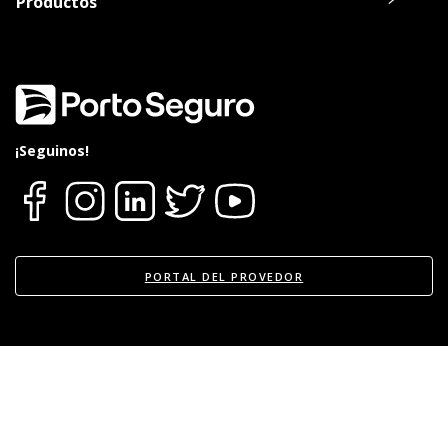
Productos
Oca, Visa o Master.
20% de descuento en el alquiler de un
Vehículo durante la reparación del suyo
en Europcar.
Consultar listado de Talleres Acreditados
aquí
.
¡Seguinos!
PORTAL DEL PROVEDOR