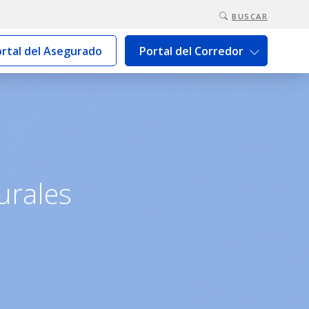
BUSCAR
rtal del Asegurado
Portal del Corredor
guay
urales