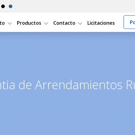
Po
rto
Productos
Contacto
Licitaciones
 Rurales | Porto Seguro Uru
tia de Arrendamientos R