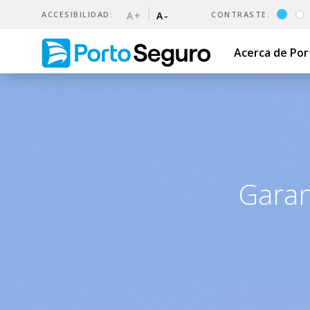
ACCESIBILIDAD:
A+
A-
CONTRASTE:
Acerca de Po
Garantía de Arrendamientos
Garan