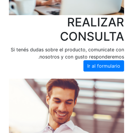
Si tenés duda
n