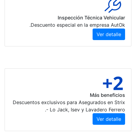
Descu
Descuentos ex