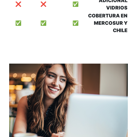
❌
❌
❌
❌
❌
✅