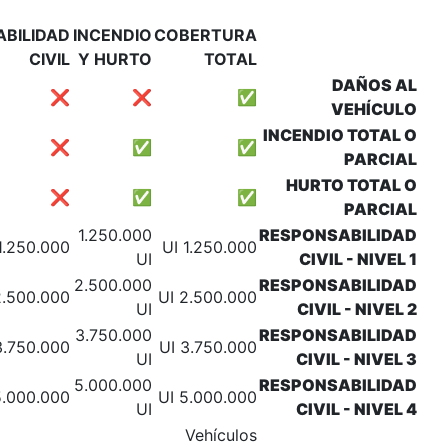
RESPONSABILIDAD
RESPONSABILIDAD
INCENDI
SOA
CIVIL LIMITADA
CIVIL
Y HURT
❌
❌
❌
❌
❌
❌
❌
❌
❌
250.000
1.250.00
1.040.000 UI
1.250.000 UI
UI
U
250.000
2.500.00
1.040.000 UI
2.500.000 UI
UI
U
250.000
3.750.00
1.040.000 UI
3.750.000 UI
UI
U
250.000
5.000.00
1.040.000 UI
5.000.000 UI
UI
U