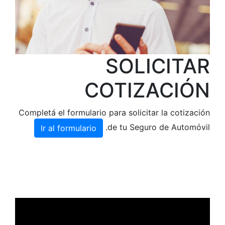
Completá el fo
Ir al for