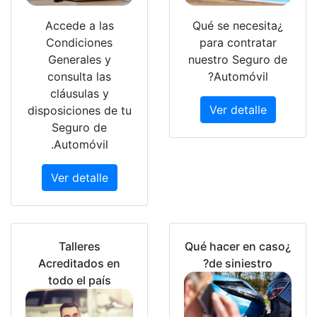
Accede a l
Condicion
Generales
consulta l
cláusulas 
disposiciones 
Seguro d
Automóvil
Ver detall
Talleres
Acreditados
todo el pa