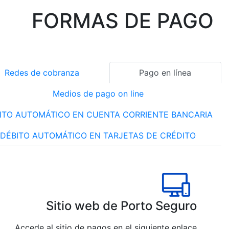
FOR
Redes de cobranz
Medio
DÉBITO AUTOMÁTICO
DÉBITO AUTOMÁT
Siti
Accede al sitio