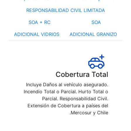
RESPON
ADICIONAL 
Incluye
Incendio
Extens