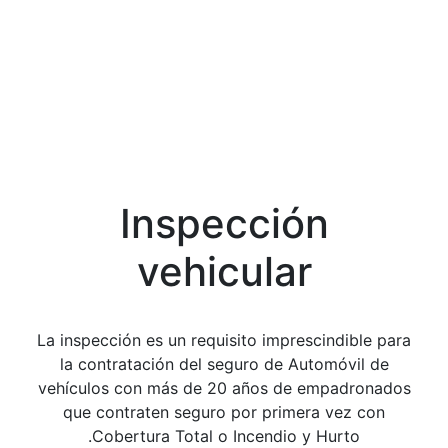
I
La inspección 
la contrata
vehículos co
que contra
Cobertu