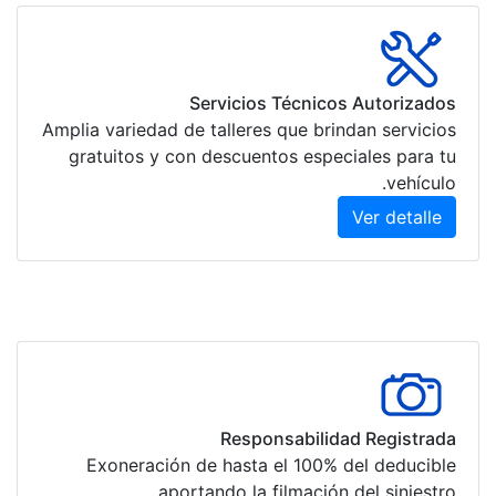
Amplia varieda
gratuitos 
Exonerac