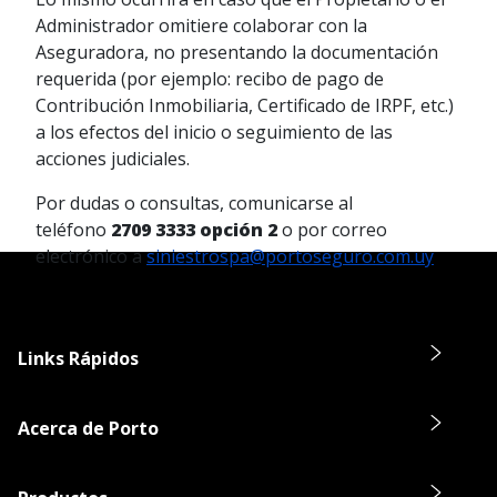
Administrador omitiere colaborar con la
Aseguradora, no presentando la documentación
requerida (por ejemplo: recibo de pago de
Contribución Inmobiliaria, Certificado de IRPF, etc.)
a los efectos del inicio o seguimiento de las
acciones judiciales.
Por dudas o consultas, comunicarse al
teléfono
2709 3333 opción 2
o por correo
electrónico a
siniestrospa@portoseguro.com.uy
Links Rápidos
Acerca de Porto