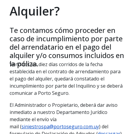
Alquiler?
Te contamos cómo proceder en
caso de incumplimiento por parte
del arrendatario en el pago del
alquiler y/o consumos incluidos en
la póliza.
Vencidos los diez días corridos de la fecha
establecida en el contrato de arrendamiento para
el pago del alquiler, quedará constatado el
incumplimiento por parte del Inquilino y se deberá
comunicar a Porto Seguro.
El Administrador o Propietario, deberá dar aviso
inmediato a nuestro Departamento Jurídico
mediante el envío vía
mail (
siniestrospa@portoseguro.com.uy
) del
formulario de Declaración de Adeudos (
descargar
),