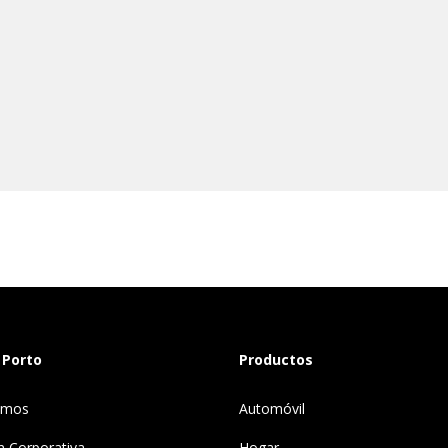
 Porto
Productos
omos
Automóvil
n Corporativa
Hogar