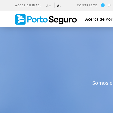
ACCESIBILIDAD:
A+
A-
CONTRASTE:
Acerca de Po
Sustentabilidad | Porto Seg
Somos el