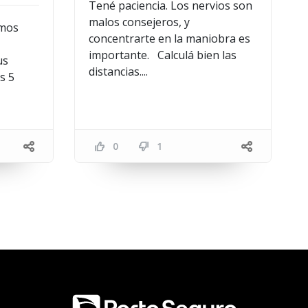
Tené paciencia. Los nervios son
malos consejeros, y
amos
concentrarte en la maniobra es
importante. Calculá bien las
us
distancias....
s 5
0
1