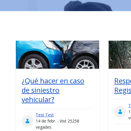
¿Qué hacer en caso
Resp
de siniestro
Regi
vehicular?
T
1
Test Test
v
14 de febr. - Vist 25258
vegades