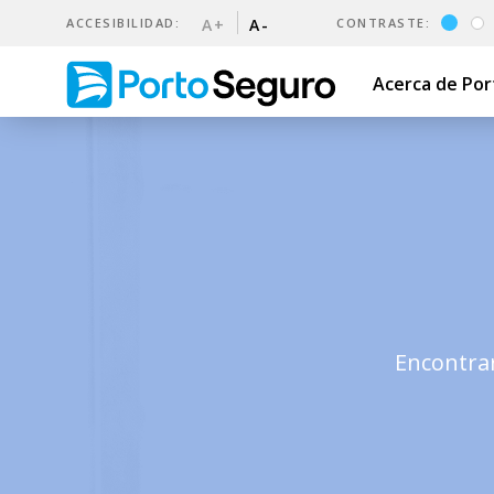
ACCESIBILIDAD:
A+
A-
CONTRASTE:
Acerca de Po
Blog | Porto Seguro Uruguay
Encontrar