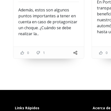
En Por
transpa
Además, estos son algunos
benefic
puntos importantes a tener en
nuestr
cuenta en caso de protagonizar
automóv
un choque. ¿Cuándo se debe
hasta un
realizar la...
0
1
0
Links Rápidos
Acerca de