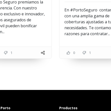
to Seguro premiamos la
rencia. Con nuestro
En #PortoSeguro cont
io exclusivo e innovador,
con una amplia gama de
os asegurados de
coberturas ajustadas a t
il pueden bonificar
necesidades. Te contamo
...
razones para contratar...
1
0
1
 Porto
Productos