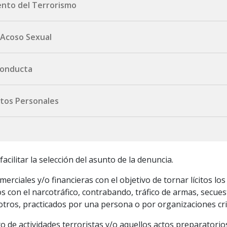
ento del Terrorismo
oseguro.com.uy
 Acoso Sexual
formulario aquí.
ta@portoseguro.com.uy
 Conducta
ta@portoseguro.com.uy
atos Personales
mulario aquí.
rtoseguro.com.uy
acilitar la selección del asunto de la denuncia.
erciales y/o financieras con el objetivo de tornar lícitos los
s con el narcotráfico, contrabando, tráfico de armas, secuest
e otros, practicados por una persona o por organizaciones cr
to de actividades terroristas y/o aquellos actos preparatorio