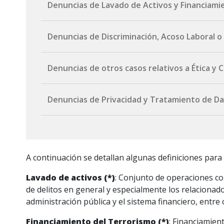
Denuncias de Lavado de Activos y Financiami
Por correo electrónico:
lavadodeactivos@port
Denuncias de Discriminación, Acoso Laboral o
Formulario web (canal anónimo):
completar el 
Por correo electrónico:
ComitedeEticayConduc
Denuncias de otros casos relativos a Ética y
Por correo electrónico:
ComitedeEticayConduc
Denuncias de Privacidad y Tratamiento de D
Formulario web (canal anónimo):
completar for
Por correo electrónico:
protecciondedatos@po
A continuación se detallan algunas definiciones para f
Lavado de activos (*)
: Conjunto de operaciones com
de delitos en general y especialmente los relacionado
administración pública y el sistema financiero, entr
Financiamiento del Terrorismo (*)
: Financiamien