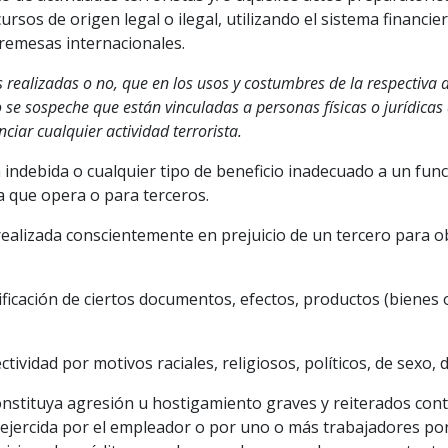
rsos de origen legal o ilegal, utilizando el sistema financie
e remesas internacionales.
realizadas o no, que en los usos y costumbres de la respectiva a
/o se sospeche que están vinculadas a personas físicas o jurídica
ciar cualquier actividad terrorista.
a indebida o cualquier tipo de beneficio inadecuado a un fun
a que opera o para terceros.
realizada conscientemente en prejuicio de un tercero para ob
ificación de ciertos documentos, efectos, productos (bienes o
ctividad por motivos raciales, religiosos, políticos, de sexo, 
stituya agresión u hostigamiento graves y reiterados contra
a ejercida por el empleador o por uno o más trabajadores por