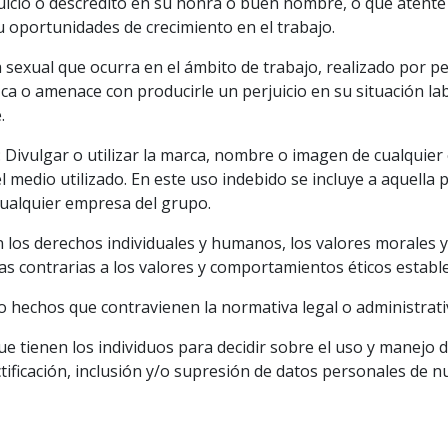
uicio o descrédito en su honra o buen nombre, o que atente
u oportunidades de crecimiento en el trabajo.
xual que ocurra en el ámbito de trabajo, realizado por per
zca o amenace con producirle un perjuicio en su situación la
.
: Divulgar o utilizar la marca, nombre o imagen de cualquie
l medio utilizado. En este uso indebido se incluye a aquell
cualquier empresa del grupo.
an los derechos individuales y humanos, los valores morales
as contrarias a los valores y comportamientos éticos establ
o hechos que contravienen la normativa legal o administrati
ue tienen los individuos para decidir sobre el uso y manejo 
ectificación, inclusión y/o supresión de datos personales de n