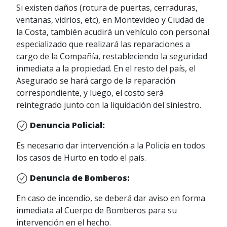
Si existen daños (rotura de puertas, cerraduras,
(Escritura pública o certificado
Si reclama el reintegro del
ventanas, vidrios, etc), en Montevideo y Ciudad de
notarial de propiedad en
deducible, su aseguradora
la Costa, también acudirá un vehículo con personal
inmuebles, Libreta de circulación
provee la constancia del importe
especializado que realizará las reparaciones a
y certificado de SUCIVE,
del mismo e indemnizamos sin
cargo de la Compañía, restableciendo la seguridad
compraventa con firmas
otro requisito, en los casos en
inmediata a la propiedad. En el resto del país, el
certificadas o compraventa
que nuestro Asegurado sea el
Asegurado se hará cargo de la reparación
inscripta ante la DGR).
responsable .
correspondiente, y luego, el costo será
Presupuesto de reparación del
Si solicita compensación por
reintegrado junto con la liquidación del siniestro.
taller con la correspondiente
otros rubros, se deberá
cotización de los repuestos, si
presentar la documentación que
Denuncia Policial:
correspondiera.
acredite la procedencia y la
Es necesario dar intervención a la Policía en todos
Fotografías en las cuales se
cuantificación del perjuicio en la
los casos de Hurto en todo el país.
aprecie con claridad los daños
siguiente casilla:
que se detallan en el
reclamosautomoviles@portosegu
Denuncia de Bomberos:
presupuesto.
ro.com.uy.
En caso de incendio, se deberá dar aviso en forma
Cobro de rubros no cubiertos por la
inmediata al Cuerpo de Bomberos para su
póliza:
intervención en el hecho.