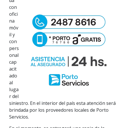
da
con
ofici
na
móv
il y
con
pers
onal
cap
acit
ado
al
luga
r del
siniestro. En el interior del país esta atención será
brindada por los proveedores locales de Porto
Servicios.