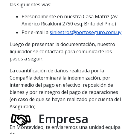
celular de contacto, a través del cual
las siguientes vías:
recibirá las comunicaciones relativas al
estado de su trámite.
Personalmente en nuestra Casa Matriz (Av.
Américo Ricaldoni 2750 esq. Brito del Pino)
Por e-mail a
siniestros@portoseguro.com.uy
Luego de presentar la documentación, nuestro
liquidador se contactará para comunicarte los
pasos a seguir.
La cuantificación de daños realizada por la
Compañía determinará la indemnización, por
intermedio del pago en efectivo, reposición de
bienes y por reintegro del pago de reparaciones
(en caso de que se hayan realizado por cuenta del
Asegurado).
Empresa
En Montevideo, te enviaremos una unidad equipa