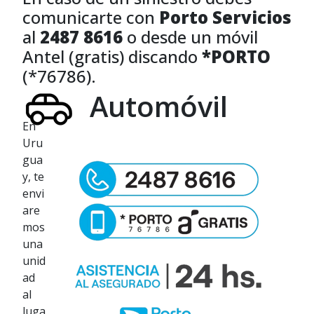
comunicarte con
Porto Servicios
al
2487 8616
o desde un móvil
Antel (gratis) discando
*PORTO
(*76786).
Automóvil
En
Uru
gua
y, te
envi
are
mos
una
unid
ad
al
luga