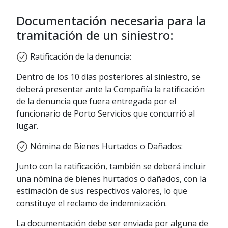
IMPORTANTE:
Será condición para
Si reclama el reintegro del
ingresar el reclamo que el interesado
Documentación necesaria para la
deducible, su aseguradora
proporcione un número de teléfono
tramitación de un siniestro:
provee la constancia del importe
celular de contacto, a través del cual
del mismo e indemnizamos sin
recibirá las comunicaciones relativas al
Ratificación de la denuncia:
otro requisito, en los casos en
estado de su trámite.
que nuestro Asegurado sea el
Dentro de los 10 días posteriores al siniestro, se
responsable
deberá presentar ante la Compañía la ratificación
Si solicita compensación por
de la denuncia que fuera entregada por el
otros rubros (auto de alquiler,
funcionario de Porto Servicios que concurrió al
daño moral, lucro cesante, etc.),
lugar.
se deberá presentar la
Nómina de Bienes Hurtados o Dañados:
documentación que acredite la
procedencia y la cuantificación del
Junto con la ratificación, también se deberá incluir
perjuicio.
una nómina de bienes hurtados o dañados, con la
estimación de sus respectivos valores, lo que
IMPORTANTE:
Será condición para
constituye el reclamo de indemnización.
ingresar el reclamo que el interesado
proporcione un número de teléfono
La documentación debe ser enviada por alguna de