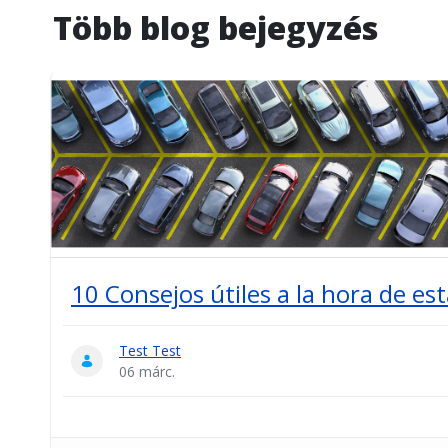
Több blog bejegyzés
10 Consejos útiles a la hora de es
Test Test
06 márc.