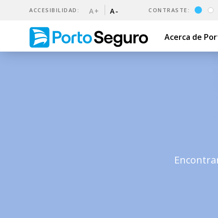
ACCESIBILIDAD:
A+
A-
CONTRASTE:
Acerca de Po
5 razones para asegurar tu 
Encontrar