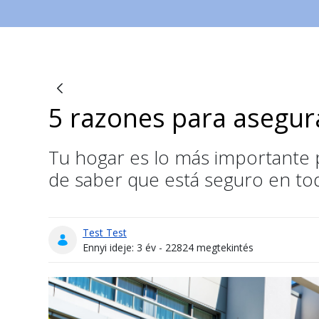
5 razones para asegur
Blogok
Tu hogar es lo más importante pa
de saber que está seguro en t
Test Test
Publikálás dátuma
Ennyi ideje: 3 év - 22824 megtekintés