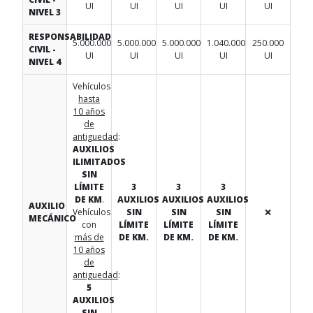
UI
UI
UI
UI
UI
NIVEL 3
RESPONSABILIDAD
5.000.000
5.000.000
5.000.000
1.040.000
250.000
CIVIL -
UI
UI
UI
UI
UI
NIVEL 4
Vehículos
hasta
10 años
de
antiguedad
:
AUXILIOS
ILIMITADOS
SIN
LÍMITE
3
3
3
DE KM
.
AUXILIOS
AUXILIOS
AUXILIOS
AUXILIO
Vehículos
SIN
SIN
SIN
❌
MECÁNICO
con
LÍMITE
LÍMITE
LÍMITE
más de
DE KM.
DE KM.
DE KM.
10 años
de
antiguedad
:
5
AUXILIOS
SIN