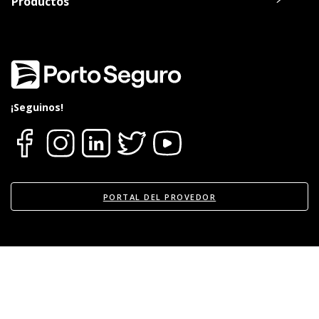
Productos
Oca, Visa o Master.
20% de descuento en el alquiler de un
Vehículo durante la reparación del suyo
en Europcar.
Consultar listado de Talleres Acreditados
aquí
.
¡Seguinos!
PORTAL DEL PROVEDOR