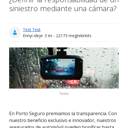
siniestro mediante una cámara?
Test Test
Publikálás dátuma
Ennyi ideje: 3 év - 22173 megtekintés
Texto
En Porto Seguro premiamos la transparencia. Con
nuestro beneficio exclusivo e innovador, nuestros
asegurados de automóvil pueden bonificar hasta