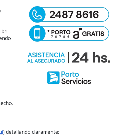
a
bién
iendo
hecho.
uí
) detallando claramente: