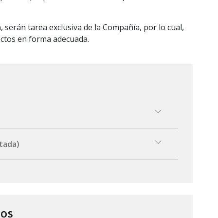
serán tarea exclusiva de la Compañía, por lo cual,
pectos en forma adecuada.
tada)
 de proceder a la tasación de los daños.
a efectos de que el Asegurado se presente ante
puestos@portoseguro.com.uy
, indicando la
n que disponga la otra aseguradora.
ro no tiene intervención técnica en estos casos.
DOS