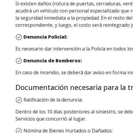
Presupuesto de reparación del taller con 
Si existen daños (rotura de puertas, cerraduras, vent
que nuestro Asegurado sea el responsabl
Fotografías en las cuales se aprecie con 
acudirá un vehículo con personal especializado que r
Si solicita compensación por otros rubros,
la seguridad inmediata a la propiedad. En el resto de
siguiente casilla: reclamosautomoviles@
Cobro de rubros no cubiertos por la póliza:
correspondiente, y luego, el costo será reintegrado ju
Si reclama el reintegro del deducible, su
Denuncia Policial:
que nuestro Asegurado sea el responsab
IMPORTANTE:
Será condición para ingresar el
Es necesario dar intervención a la Policía en todos lo
Si solicita compensación por otros rubros
recibirá las comunicaciones relativas al estado 
procedencia y la cuantificación del perjuici
Denuncia de Bomberos:
IMPORTANTE:
Será condición para ingresar el
En caso de incendio, se deberá dar aviso en forma i
recibirá las comunicaciones relativas al estado 
Documentación necesaria para la tr
Ratificación de la denuncia:
Dentro de los 10 días posteriores al siniestro, se de
Servicios que concurrió al lugar.
Nómina de Bienes Hurtados o Dañados: