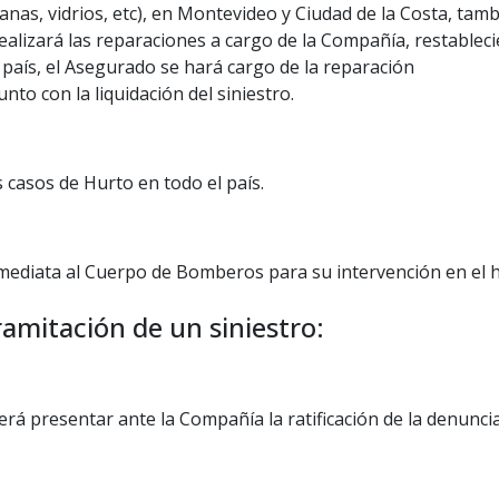
la correspondiente cotización de los repuestos, si correspo
anas, vidrios, etc), en Montevideo y Ciudad de la Costa, tam
e .
claridad los daños que se detallan en el presupuesto.
ealizará las reparaciones a cargo de la Compañía, restablec
 se deberá presentar la documentación que acredite la proced
l país, el Asegurado se hará cargo de la reparación
portoseguro.com.uy.
nto con la liquidación del siniestro.
 aseguradora provee la constancia del importe del mismo e i
le
 reclamo que el interesado proporcione un número de teléfon
s casos de Hurto en todo el país.
 (auto de alquiler, daño moral, lucro cesante, etc.), se debe
de su trámite.
o.
 reclamo que el interesado proporcione un número de teléfon
nmediata al Cuerpo de Bomberos para su intervención en el 
de su trámite.
amitación de un siniestro:
berá presentar ante la Compañía la ratificación de la denunc