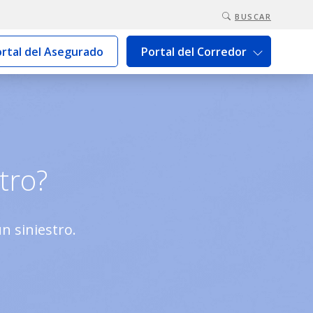
BUSCAR
rtal del Asegurado
Portal del Corredor
tro?
 siniestro.