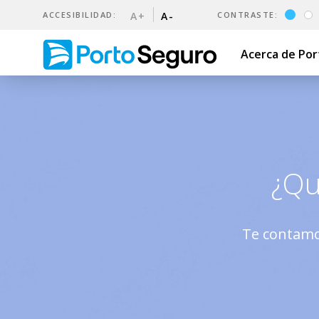
ACCESIBILIDAD:
A+
A-
CONTRASTE:
Acerca de Po
Tramitación de Siniestros |
¿Qu
Te contamo