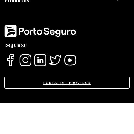
Productos
Oca, Visa o Master.
20% de descuento en el alquiler de un
Vehículo durante la reparación del suyo
en Europcar.
Consultar listado de Talleres Acreditados
aquí
.
¡Seguinos!
PORTAL DEL PROVEDOR