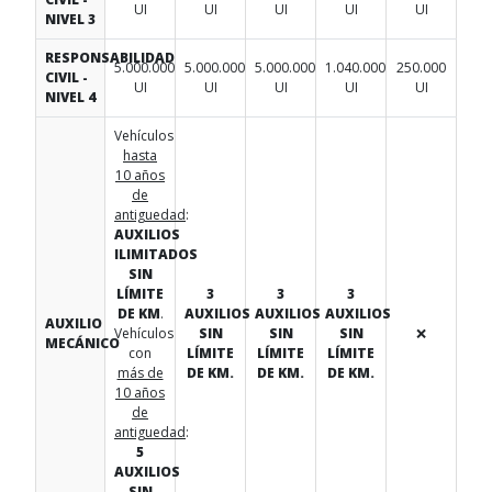
UI
UI
UI
UI
UI
NIVEL 3
RESPONSABILIDAD
5.000.000
5.000.000
5.000.000
1.040.000
250.000
CIVIL -
UI
UI
UI
UI
UI
NIVEL 4
Vehículos
hasta
10 años
de
antiguedad
:
AUXILIOS
ILIMITADOS
SIN
LÍMITE
3
3
3
DE KM
.
AUXILIOS
AUXILIOS
AUXILIOS
AUXILIO
Vehículos
SIN
SIN
SIN
❌
MECÁNICO
con
LÍMITE
LÍMITE
LÍMITE
más de
DE KM.
DE KM.
DE KM.
10 años
de
antiguedad
:
5
AUXILIOS
SIN