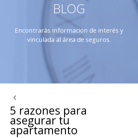
BLOG
Encontrarás información de interés y
vinculada al área de seguros.
5 razones para
Blogs
asegurar tu
apartamento