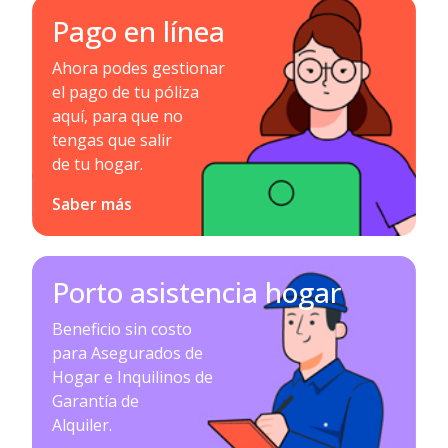
Pago en línea
Ahora podes gestionar
el pago de tu póliza
aquí, para que no
tengas que salir
de tu hogar.
Saber más
Porto asistencia hogar
Beneficio sin costo
para Asegurados de
Hogar e Inquilinos de
Garantía de
Alquiler.