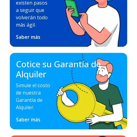
existen pasos
a seguir que
volverán todo
más ágil.
Saber más
Cotice su Garantía de
Alquiler
Simule el costo
de nuestra
Garantía de
Alquiler.
Saber más