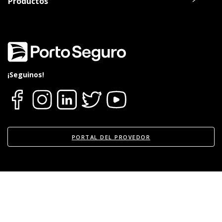
Productos
Oca, Visa o Master.
20% de descuento en el alquiler de un
Vehículo durante la reparación del suyo
en Europcar.
Consultar listado de Talleres Acreditados
aquí
.
¡Seguinos!
PORTAL DEL PROVEDOR