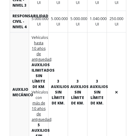
UI
UI
UI
UI
UI
NIVEL 3
RESPONSABILIDAD
5.000.000
5.000.000
5.000.000
1.040.000
250.000
CIVIL -
UI
UI
UI
UI
UI
NIVEL 4
Vehículos
hasta
10 años
de
antiguedad
:
AUXILIOS
ILIMITADOS
SIN
LÍMITE
3
3
3
DE KM
.
AUXILIOS
AUXILIOS
AUXILIOS
AUXILIO
Vehículos
SIN
SIN
SIN
❌
MECÁNICO
con
LÍMITE
LÍMITE
LÍMITE
más de
DE KM.
DE KM.
DE KM.
10 años
de
antiguedad
:
5
AUXILIOS
SIN