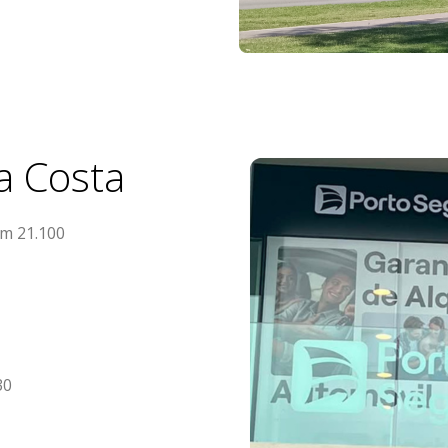
a Costa
km 21.100
30