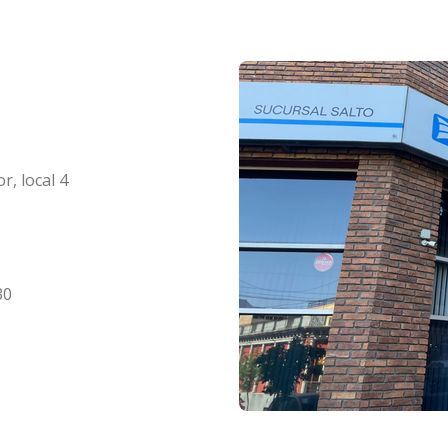
r, local 4
30