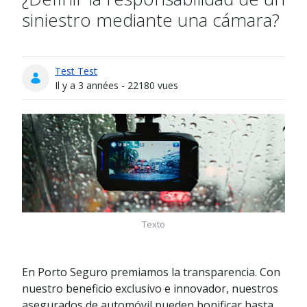
siniestro mediante una cámara?
Test Test
Date de publication
Il y a 3 années - 22180 vues
Texto
En Porto Seguro premiamos la transparencia. Con
nuestro beneficio exclusivo e innovador, nuestros
asegurados de automóvil pueden bonificar hasta