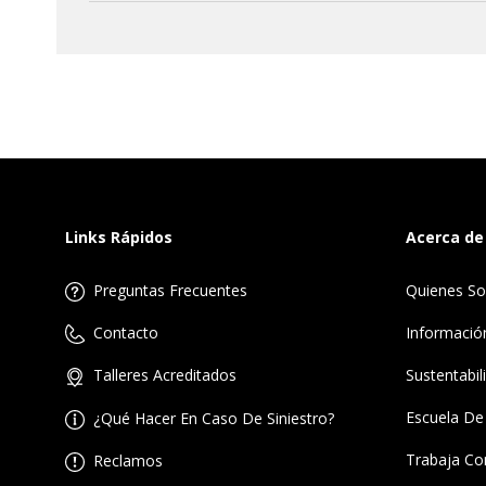
De forma presencial en nuestras
Oficinas
.
Links Rápidos
Acerca de
Preguntas Frecuentes
Quienes S
Informació
Contacto
Sustentabil
Talleres Acreditados
Escuela De
¿Qué Hacer En Caso De Siniestro?
Trabaja Co
Reclamos