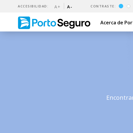
ACCESIBILIDAD:
A+
A-
CONTRASTE:
Acerca de Po
5 razones para asegurar tu 
Encontrar