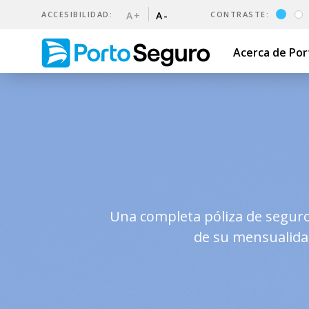
ACCESIBILIDAD:
A+
A-
CONTRASTE:
Acerca de Po
Garantía de Alquiler | Port
Una completa póliza de seguro 
de su mensualidad