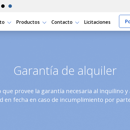
Po
rto
Productos
Contacto
Licitaciones
o Seguro Uruguay
Garantía de alquiler
que provee la garantía necesaria al inquilino y 
 en fecha en caso de incumplimiento por parte