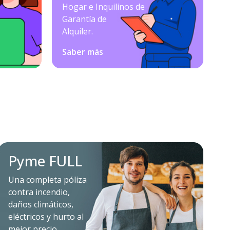
Hogar e Inquilinos de
Garantía de
Alquiler.
Saber más
Pyme FULL
Una completa póliza
contra incendio,
daños climáticos,
eléctricos y hurto al
mejor precio.