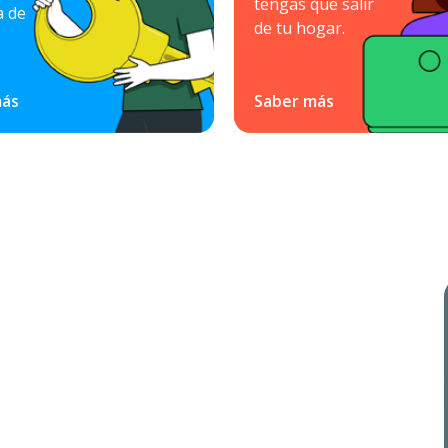
tengas que salir
a de
de tu hogar.
más
Saber más