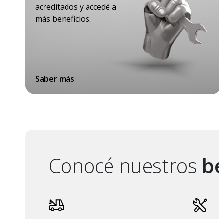
acreditados y accedé a
más beneficios.
Saber más
Conocé nuestros
be