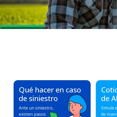
Qué hacer en caso
Coti
de siniestro
de A
Ante un siniestro,
Simule e
existen pasos
de nues