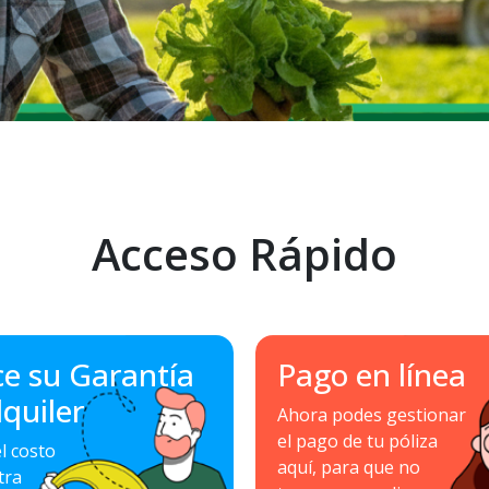
Acceso Rápido
ce su Garantía
Pago en línea
lquiler
Ahora podes gestionar
el pago de tu póliza
l costo
aquí, para que no
tra