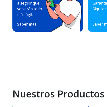
a seguir que
Garantí
volverán todo
Alquiler.
más ágil.
Saber más
Saber 
Nuestros Productos