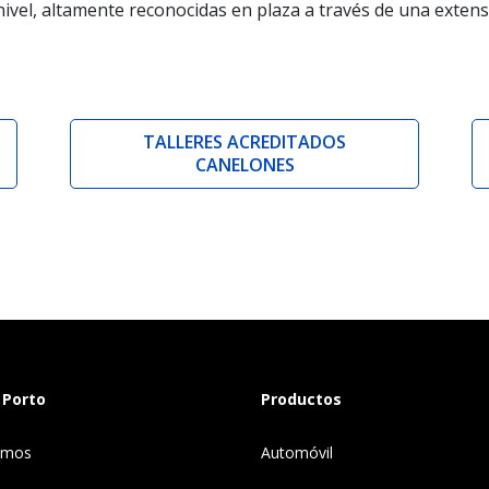
ivel, altamente reconocidas en plaza a través de una extens
TALLERES ACREDITADOS
CANELONES
 Porto
Productos
omos
Automóvil