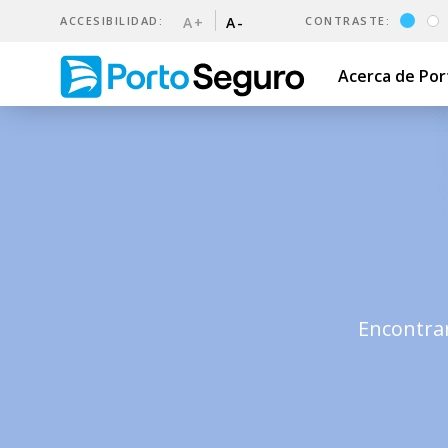
ACCESIBILIDAD:
A+
A-
CONTRASTE:
Acerca de Po
5 razones para asegurar tu 
Encontrar