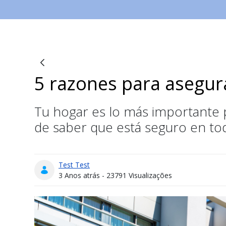
5 razones para asegur
Blogs
Tu hogar es lo más importante pa
de saber que está seguro en t
Test Test
Data de Publicação
3 Anos atrás - 23791 Visualizações