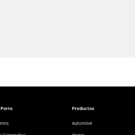
 Porto
Productos
omos
Automóvil
n Corporativa
Hogar