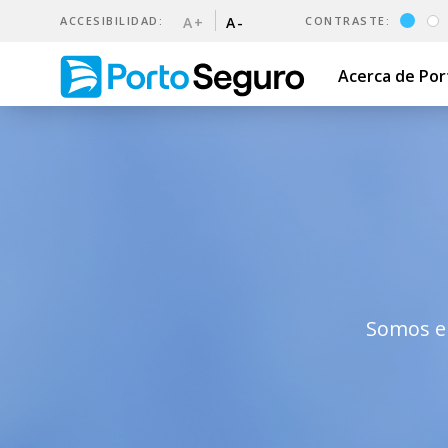
ACCESIBILIDAD:
A+
A-
CONTRASTE:
Acerca de Po
Sustentabilidad | Porto Seg
Somos el