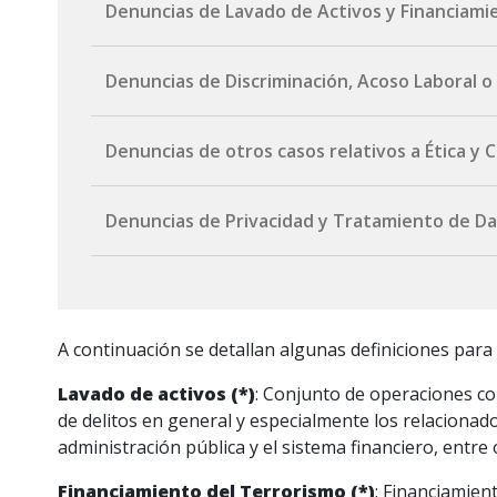
Denuncias de Lavado de Activos y Financiami
Por correo electrónico:
lavadodeactivos@port
Denuncias de Discriminación, Acoso Laboral o
Formulario web (canal anónimo):
completar el 
Por correo electrónico:
ComitedeEticayConduc
Denuncias de otros casos relativos a Ética y
Por correo electrónico:
ComitedeEticayConduc
Denuncias de Privacidad y Tratamiento de D
Formulario web (canal anónimo):
completar for
Por correo electrónico:
protecciondedatos@po
A continuación se detallan algunas definiciones para f
Lavado de activos (*)
: Conjunto de operaciones com
de delitos en general y especialmente los relacionado
administración pública y el sistema financiero, entr
Financiamiento del Terrorismo (*)
: Financiamien