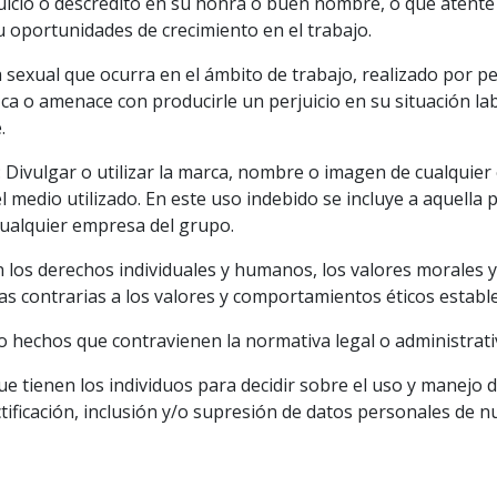
uicio o descrédito en su honra o buen nombre, o que atente
u oportunidades de crecimiento en el trabajo.
xual que ocurra en el ámbito de trabajo, realizado por per
zca o amenace con producirle un perjuicio en su situación la
.
: Divulgar o utilizar la marca, nombre o imagen de cualquie
l medio utilizado. En este uso indebido se incluye a aquell
cualquier empresa del grupo.
an los derechos individuales y humanos, los valores morales
as contrarias a los valores y comportamientos éticos establ
o hechos que contravienen la normativa legal o administrati
ue tienen los individuos para decidir sobre el uso y manejo 
ectificación, inclusión y/o supresión de datos personales de n