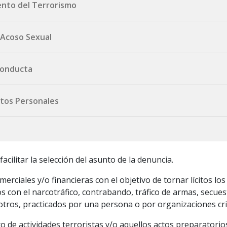
ento del Terrorismo
oseguro.com.uy
 Acoso Sexual
formulario aquí.
ta@portoseguro.com.uy
 Conducta
ta@portoseguro.com.uy
atos Personales
mulario aquí.
rtoseguro.com.uy
acilitar la selección del asunto de la denuncia.
erciales y/o financieras con el objetivo de tornar lícitos los
s con el narcotráfico, contrabando, tráfico de armas, secuest
e otros, practicados por una persona o por organizaciones cr
to de actividades terroristas y/o aquellos actos preparatorio