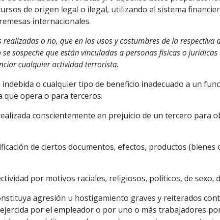
rsos de origen legal o ilegal, utilizando el sistema financie
e remesas internacionales.
realizadas o no, que en los usos y costumbres de la respectiva a
/o se sospeche que están vinculadas a personas físicas o jurídica
ciar cualquier actividad terrorista.
a indebida o cualquier tipo de beneficio inadecuado a un fun
a que opera o para terceros.
realizada conscientemente en prejuicio de un tercero para ob
ificación de ciertos documentos, efectos, productos (bienes o
ctividad por motivos raciales, religiosos, políticos, de sexo, 
stituya agresión u hostigamiento graves y reiterados contra
a ejercida por el empleador o por uno o más trabajadores por