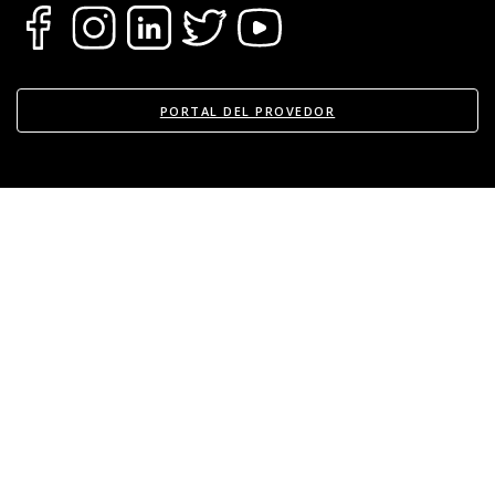
En cualquier caso te garantizamos también el
transporte de los bienes hacia otro inmueble o
local, siempre que sea dentro del mismo
departamento.
PORTAL DEL PROVEDOR