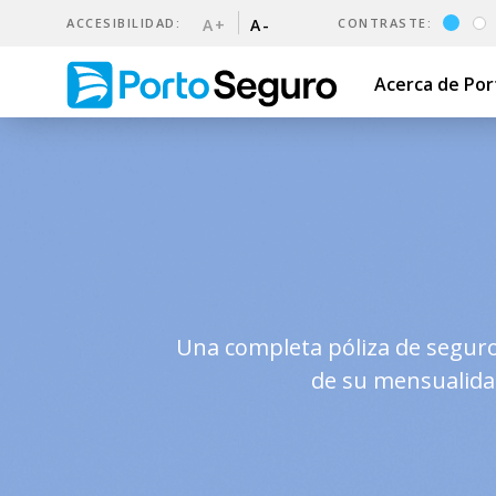
ACCESIBILIDAD:
A+
A-
CONTRASTE:
Acerca de Po
Garantía de Alquiler | Port
Una completa póliza de seguro 
de su mensualidad