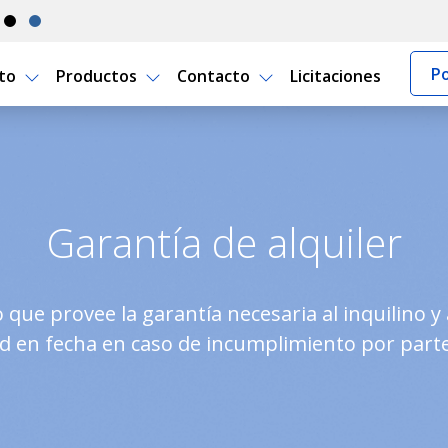
Po
rto
Productos
Contacto
Licitaciones
o Seguro Uruguay
Garantía de alquiler
que provee la garantía necesaria al inquilino y 
 en fecha en caso de incumplimiento por parte