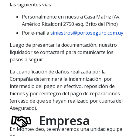
celular de contacto, a través del cual
las siguientes vías:
recibirá las comunicaciones relativas al
estado de su trámite.
Personalmente en nuestra Casa Matriz (Av.
Américo Ricaldoni 2750 esq. Brito del Pino)
Por e-mail a
siniestros@portoseguro.com.uy
Luego de presentar la documentación, nuestro
liquidador se contactará para comunicarte los
pasos a seguir.
La cuantificación de daños realizada por la
Compañía determinará la indemnización, por
intermedio del pago en efectivo, reposición de
bienes y por reintegro del pago de reparaciones
(en caso de que se hayan realizado por cuenta del
Asegurado).
Empresa
En Montevideo, te enviaremos una unidad equipa