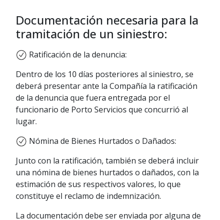
IMPORTANTE:
Será condición para
Si reclama el reintegro del
ingresar el reclamo que el interesado
Documentación necesaria para la
deducible, su aseguradora
proporcione un número de teléfono
tramitación de un siniestro:
provee la constancia del importe
celular de contacto, a través del cual
del mismo e indemnizamos sin
recibirá las comunicaciones relativas al
Ratificación de la denuncia:
otro requisito, en los casos en
estado de su trámite.
que nuestro Asegurado sea el
Dentro de los 10 días posteriores al siniestro, se
responsable
deberá presentar ante la Compañía la ratificación
Si solicita compensación por
de la denuncia que fuera entregada por el
otros rubros (auto de alquiler,
funcionario de Porto Servicios que concurrió al
daño moral, lucro cesante, etc.),
lugar.
se deberá presentar la
Nómina de Bienes Hurtados o Dañados:
documentación que acredite la
procedencia y la cuantificación del
Junto con la ratificación, también se deberá incluir
perjuicio.
una nómina de bienes hurtados o dañados, con la
estimación de sus respectivos valores, lo que
IMPORTANTE:
Será condición para
constituye el reclamo de indemnización.
ingresar el reclamo que el interesado
proporcione un número de teléfono
La documentación debe ser enviada por alguna de