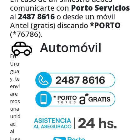
comunicarte con
Porto Servicios
al
2487 8616
o desde un móvil
Antel (gratis) discando
*PORTO
(*76786).
Automóvil
En
Uru
gua
y, te
envi
are
mos
una
unid
ad
al
luga