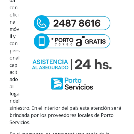
da
con
ofici
na
móv
il y
con
pers
onal
cap
acit
ado
al
luga
r del
siniestro. En el interior del país esta atención será
brindada por los proveedores locales de Porto
Servicios.