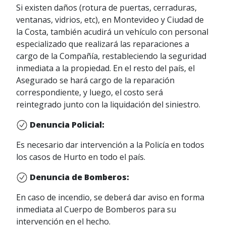
Si existen daños (rotura de puertas, cerraduras,
(Escritura pública o certificado
Si reclama el reintegro del
ventanas, vidrios, etc), en Montevideo y Ciudad de
notarial de propiedad en
deducible, su aseguradora
la Costa, también acudirá un vehículo con personal
inmuebles, Libreta de circulación
provee la constancia del importe
especializado que realizará las reparaciones a
y certificado de SUCIVE,
del mismo e indemnizamos sin
cargo de la Compañía, restableciendo la seguridad
compraventa con firmas
otro requisito, en los casos en
inmediata a la propiedad. En el resto del país, el
certificadas o compraventa
que nuestro Asegurado sea el
Asegurado se hará cargo de la reparación
inscripta ante la DGR).
responsable .
correspondiente, y luego, el costo será
Presupuesto de reparación del
Si solicita compensación por
reintegrado junto con la liquidación del siniestro.
taller con la correspondiente
otros rubros, se deberá
cotización de los repuestos, si
presentar la documentación que
Denuncia Policial:
correspondiera.
acredite la procedencia y la
Es necesario dar intervención a la Policía en todos
Fotografías en las cuales se
cuantificación del perjuicio en la
los casos de Hurto en todo el país.
aprecie con claridad los daños
siguiente casilla:
que se detallan en el
reclamosautomoviles@portosegu
Denuncia de Bomberos:
presupuesto.
ro.com.uy.
En caso de incendio, se deberá dar aviso en forma
Cobro de rubros no cubiertos por la
inmediata al Cuerpo de Bomberos para su
póliza:
intervención en el hecho.