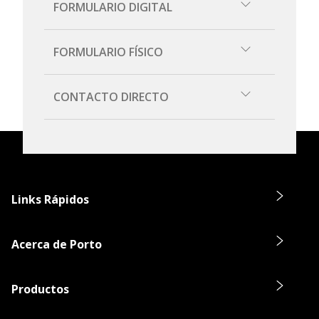
FORMULARIO DIGITAL
Completar formulario
FORMULARIO FÍSICO
Descargar
CONTACTO DIRECTO
De forma presencial en nuestras
Oficinas
.
Links Rápidos
Acerca de Porto
Productos