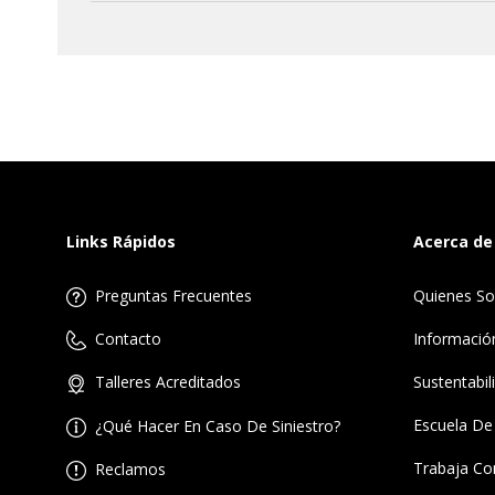
De forma presencial en nuestras
Oficinas
.
Links Rápidos
Acerca de
Preguntas Frecuentes
Quienes S
Informació
Contacto
Sustentabil
Talleres Acreditados
Escuela De
¿Qué Hacer En Caso De Siniestro?
Trabaja Co
Reclamos