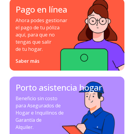
Pago en línea
Ahora podes gestionar
el pago de tu póliza
aquí, para que no
tengas que salir
de tu hogar.
Saber más
Porto asistencia hogar
Beneficio sin costo
para Asegurados de
Hogar e Inquilinos de
Garantía de
Alquiler.