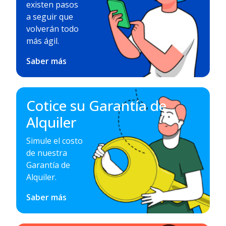
existen pasos
a seguir que
volverán todo
más ágil.
Saber más
Cotice su Garantía de
Alquiler
Simule el costo
de nuestra
Garantía de
Alquiler.
Saber más