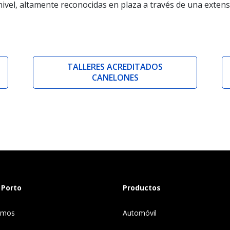
ivel, altamente reconocidas en plaza a través de una extens
TALLERES ACREDITADOS
CANELONES
 Porto
Productos
omos
Automóvil