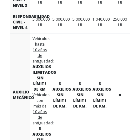
UI
UI
UI
UI
UI
NIVEL 3
RESPONSABILIDAD
5.000.000
5.000.000
5.000.000
1.040.000
250.000
CIVIL -
UI
UI
UI
UI
UI
NIVEL 4
Vehículos
hasta
10 años
de
antiguedad
:
AUXILIOS
ILIMITADOS
SIN
LÍMITE
3
3
3
DE KM
.
AUXILIOS
AUXILIOS
AUXILIOS
AUXILIO
Vehículos
SIN
SIN
SIN
❌
MECÁNICO
con
LÍMITE
LÍMITE
LÍMITE
más de
DE KM.
DE KM.
DE KM.
10 años
de
antiguedad
:
5
AUXILIOS
SIN