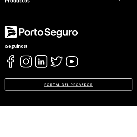
Productos
Oca, Visa o Master.
20% de descuento en el alquiler de un
Vehículo durante la reparación del suyo
en Europcar.
Consultar listado de Talleres Acreditados
aquí
.
¡Seguinos!
PORTAL DEL PROVEDOR