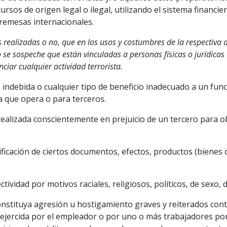
rsos de origen legal o ilegal, utilizando el sistema financie
e remesas internacionales.
realizadas o no, que en los usos y costumbres de la respectiva a
/o se sospeche que están vinculadas a personas físicas o jurídica
ciar cualquier actividad terrorista.
a indebida o cualquier tipo de beneficio inadecuado a un fun
a que opera o para terceros.
realizada conscientemente en prejuicio de un tercero para ob
ificación de ciertos documentos, efectos, productos (bienes o
ctividad por motivos raciales, religiosos, políticos, de sexo, 
stituya agresión u hostigamiento graves y reiterados contra
a ejercida por el empleador o por uno o más trabajadores por