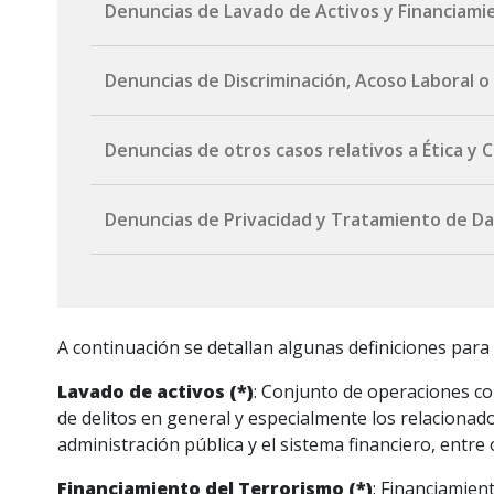
Denuncias de Lavado de Activos y Financiami
Por correo electrónico:
lavadodeactivos@port
Denuncias de Discriminación, Acoso Laboral o
Formulario web (canal anónimo):
completar el 
Por correo electrónico:
ComitedeEticayConduc
Denuncias de otros casos relativos a Ética y
Por correo electrónico:
ComitedeEticayConduc
Denuncias de Privacidad y Tratamiento de D
Formulario web (canal anónimo):
completar for
Por correo electrónico:
protecciondedatos@po
A continuación se detallan algunas definiciones para f
Lavado de activos (*)
: Conjunto de operaciones com
de delitos en general y especialmente los relacionado
administración pública y el sistema financiero, entr
Financiamiento del Terrorismo (*)
: Financiamien