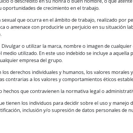
uicio o descrédito en su honra o buen nombre, o que atente
u oportunidades de crecimiento en el trabajo.
xual que ocurra en el ámbito de trabajo, realizado por per
zca o amenace con producirle un perjuicio en su situación la
.
: Divulgar o utilizar la marca, nombre o imagen de cualquie
l medio utilizado. En este uso indebido se incluye a aquell
cualquier empresa del grupo.
an los derechos individuales y humanos, los valores morales
as contrarias a los valores y comportamientos éticos establ
o hechos que contravienen la normativa legal o administrati
ue tienen los individuos para decidir sobre el uso y manejo 
ectificación, inclusión y/o supresión de datos personales de n