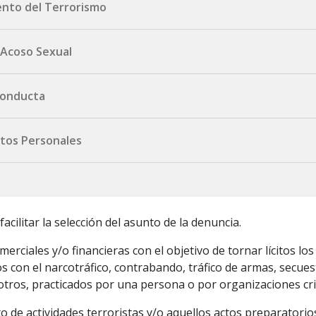
ento del Terrorismo
oseguro.com.uy
 Acoso Sexual
formulario aquí.
ta@portoseguro.com.uy
 Conducta
ta@portoseguro.com.uy
atos Personales
mulario aquí.
rtoseguro.com.uy
acilitar la selección del asunto de la denuncia.
erciales y/o financieras con el objetivo de tornar lícitos los
s con el narcotráfico, contrabando, tráfico de armas, secuest
e otros, practicados por una persona o por organizaciones cr
to de actividades terroristas y/o aquellos actos preparatorio