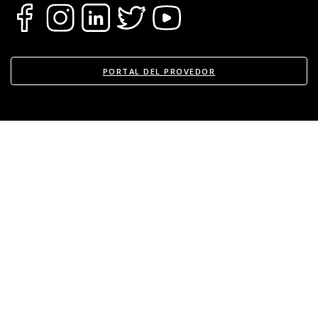
En cualquier caso te garantizamos también el
transporte de los bienes hacia otro inmueble o
local, siempre que sea dentro del mismo
departamento.
PORTAL DEL PROVEDOR