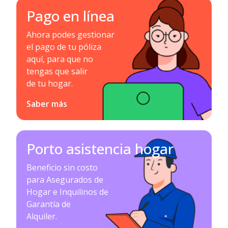
Pago en línea
Ahora podes gestionar
el pago de tu póliza
aquí, para que no
tengas que salir
de tu hogar.
Saber más
Porto asistencia hogar
Beneficio sin costo
para Asegurados de
Hogar e Inquilinos de
Garantía de
Alquiler.