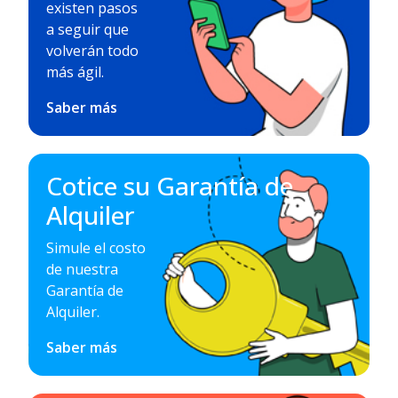
existen pasos
a seguir que
volverán todo
más ágil.
Saber más
Cotice su Garantía de
Alquiler
Simule el costo
de nuestra
Garantía de
Alquiler.
Saber más