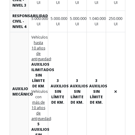
UI
UI
UI
UI
UI
NIVEL 3
RESPONSABILIDAD
5.000.000
5.000.000
5.000.000
1.040.000
250.000
CIVIL -
UI
UI
UI
UI
UI
NIVEL 4
Vehículos
hasta
10 años
de
antiguedad
:
AUXILIOS
ILIMITADOS
SIN
LÍMITE
3
3
3
DE KM
.
AUXILIOS
AUXILIOS
AUXILIOS
AUXILIO
Vehículos
SIN
SIN
SIN
❌
MECÁNICO
con
LÍMITE
LÍMITE
LÍMITE
más de
DE KM.
DE KM.
DE KM.
10 años
de
antiguedad
:
5
AUXILIOS
SIN