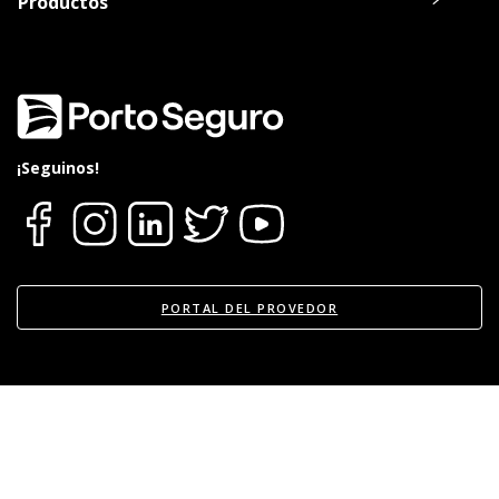
Productos
Oca, Visa o Master.
20% de descuento en el alquiler de un
Vehículo durante la reparación del suyo
en Europcar.
Consultar listado de Talleres Acreditados
aquí
.
¡Seguinos!
PORTAL DEL PROVEDOR