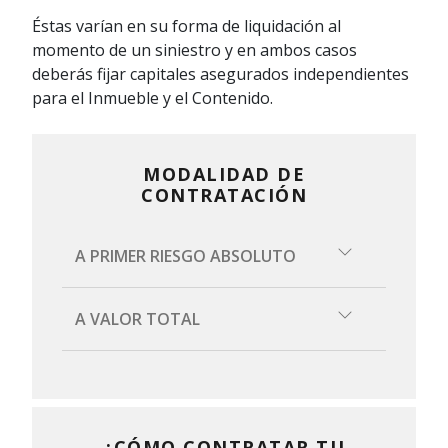
Éstas varían en su forma de liquidación al
momento de un siniestro y en ambos casos
deberás fijar capitales asegurados independientes
para el Inmueble y el Contenido.
MODALIDAD DE
CONTRATACIÓN
A PRIMER RIESGO ABSOLUTO
Para esta modalidad se debe pactar de
A VALOR TOTAL
antemano los capitales a contratar por
cobertura, que pueden ser menores o
Para esta modalidad se debe
iguales a los capitales en riesgo.
considerar el valor de todos los
objetos asegurables, ya que en caso de
En caso de siniestro los límites
¿CÓMO CONTRATAR TU