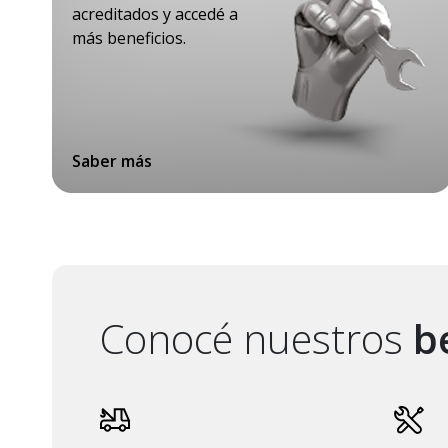
acreditados y accedé a
más beneficios.
Saber más
Conocé nuestros
be