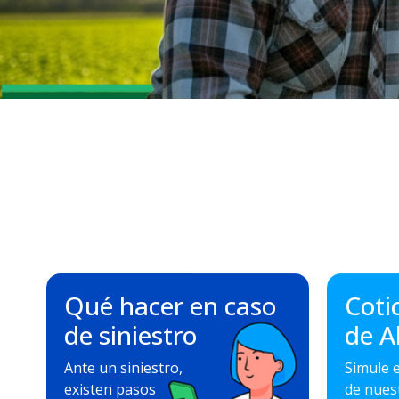
Qué hacer en caso
Coti
de siniestro
de A
Ante un siniestro,
Simule e
existen pasos
de nues