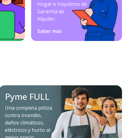
Hogar e Inquilinos de
Garantía de
Alquiler.
Saber más
Pyme FULL
Una completa póliza
contra incendio,
daños climáticos,
eléctricos y hurto al
mejor precio.