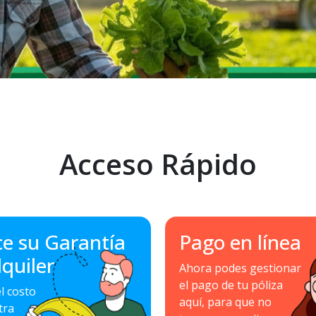
Acceso Rápido
ce su Garantía
Pago en línea
lquiler
Ahora podes gestionar
el pago de tu póliza
l costo
aquí, para que no
tra