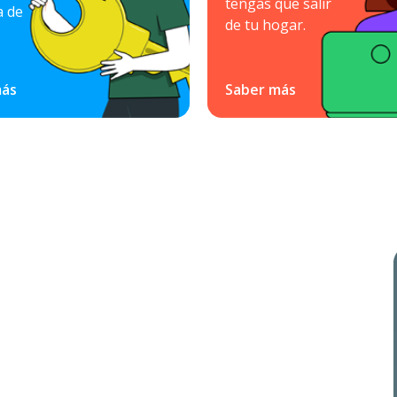
tengas que salir
a de
de tu hogar.
más
Saber más