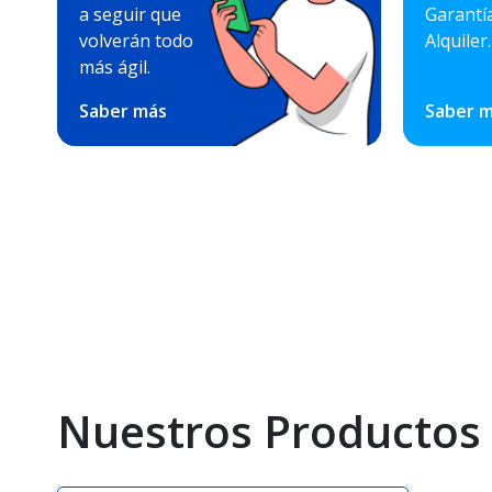
a seguir que
Garantí
volverán todo
Alquiler.
más ágil.
Saber más
Saber 
Nuestros Productos