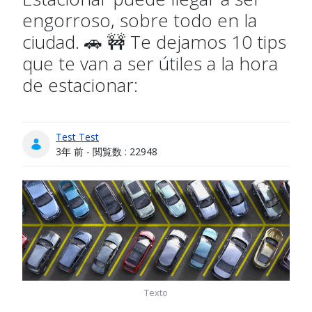
engorroso, sobre todo en la
ciudad. 🚗 🚧 Te dejamos 10 tips
que te van a ser útiles a la hora
de estacionar:
Test Test
公開日
3年 前 - 閲覧数 : 22948
Texto