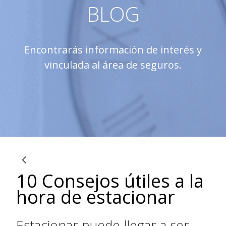
BLOG
Encontrarás información de interés y
vinculada al área de seguros.
10 Consejos útiles a la
ブログ
hora de estacionar
Estacionar puede llegar a ser